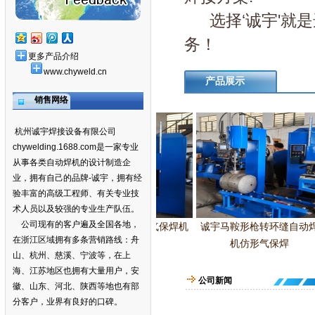
选择‘诚宇'就是
务！
更多产品介绍
www.chyweld.cn
产品展示
销售网络
杭州诚宇焊接设备有限公司
chywelding.1688.com
是一家专业
从事各类自动焊机的设计制造企
业，拥有自己的品牌-诚宇，拥有经
验丰富的高级工程师、有关专业技
术人员以及较强的专业生产队伍。
公司现有的客户遍及全国各地，
氩弧焊接专
诚宇六枪环缝自动气保焊机
诚宇马鞍形枪转环缝自动焊
在浙江区域拥有多条营销路线：舟
闭式
管球多枪焊
机仿形气保焊
山、杭州、慈溪、宁波等，在上
海、江苏地区也拥有大量用户，安
公司新闻
徽、山东、河北、陕西等地也有部
分客户，业界有良好的口碑。