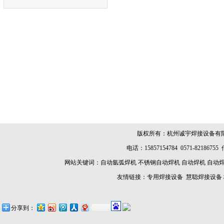
氩弧焊接专
诚宇六枪环缝自动气保焊机
诚宇马鞍形枪转环缝自动焊
闭式
管球多枪焊
机仿形气保焊
版权所有：杭州诚宇焊接设备有
电话：15857154784 0571-8218675
网站关键词：
自动氩弧焊机
不锈钢自动焊机
自动焊机
自动
友情链接：
专用焊接设备
慧聪焊接设备
分享到：