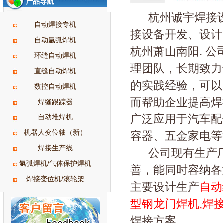
产品导航
杭州诚宇焊接设备有
自动焊接专机
接设备开发、设计
自动氩弧焊机
杭州萧山南阳. 
环缝自动焊机
理团队，长期致力
直缝自动焊机
的实践经验，可以
数控自动焊机
而帮助企业提高焊
焊缝跟踪器
广泛应用于汽车配
自动堆焊机
机器人变位轴（新）
容器、五金家电等
焊接生产线
公司现有生产厂房
氩弧焊机/气体保护焊机
善，能同时容纳各
焊接变位机/滚轮架
主要设计生产
自动
型钢龙门焊机
,
焊
焊接方案.