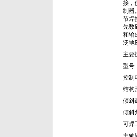
接，
制器
节焊
先数
和输
泛地
主要
型号
控制
结构
倾斜
倾斜
可焊
主轴