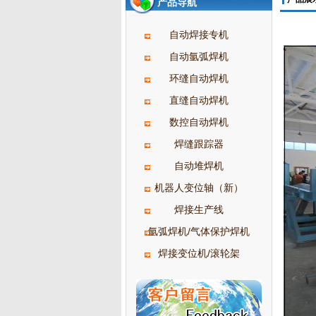
产品导航
自动焊接专机
自动氩弧焊机
环缝自动焊机
直缝自动焊机
数控自动焊机
焊缝跟踪器
自动堆焊机
机器人变位轴（新）
焊接生产线
氩弧焊机/气体保护焊机
焊接变位机/滚轮架