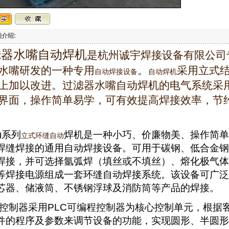
介绍:
滤器水嘴自动焊机
是杭州诚宇焊接设备有限公司
水嘴研发的一种专用
。
采用立式
自动焊接设备
自动焊机
上加以改进。过滤器水嘴自动焊机的电气系统采用
界面，操作简单易学，可有效提高焊接效率，节
)
系列
焊机是一种小巧、价廉物美、操作简单
立式环缝自动
焊缝焊接的通用自动焊接设备。可用于碳钢、低合金钢
焊接，并可选择氩弧焊（填丝或不填丝）、熔化极气体
等焊接电源组成一套环缝自动焊接系统。该设备可广泛
芯器、储液筒、不锈钢浮球及消防筒等产品的焊接。
控制器采用
PLC
可编程控制器为核心控制单元，根据
件的程序及参数来调节设备的功能，实现圆形、半圆形