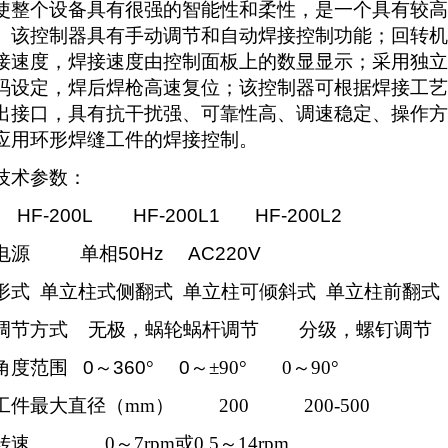
使整个设备具有很强的智能性和柔性，是一个具有较高
。该控制器具有手动调节和自动焊接控制功能；回转机
接速度，焊接速度由控制面板上的数显显示；采用独立
码设定，焊后焊枪高速复位；该控制器可根据焊接工艺
出接口，具有抗干扰强、可靠性高、调速稳定、操作方
应用环形焊缝工件的焊接控制。
技术参数：
HF-200L HF-200L1 HF-200L2
电源
单相
50Hz AC220V
形式
单立柱式侧翻式
单立柱可倾斜式
单立柱前翻式
调节方式
无极，蜗轮蜗杆调节
分级，螺钉调节
角度范围
0
～
360
°
0
～±90° 0～90°
工件最大直径（mm） 200 200-500
转速 0～7rpm或0.5～14rpm