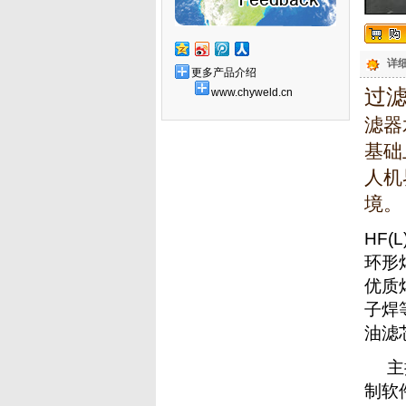
详细
更多产品介绍
过
www.chyweld.cn
滤器
基础
人机
境。
HF(L
环形
优质
子焊
油滤
主
制软