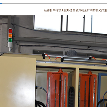
活塞杆单枪双工位环缝自动焊机全封闭防弧光排烟