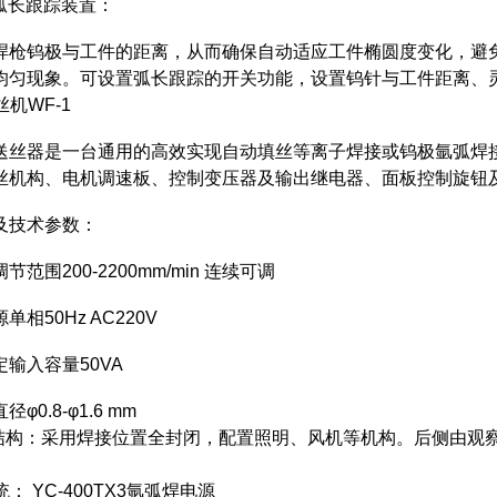
-3弧长跟踪装置：
焊枪钨极与工件的距离，从而确保自动适应工件椭圆度变化，避
均匀现象。可设置弧长跟踪的开关功能，设置钨针与工件距离、
丝机WF-1
送丝器是一台通用的高效实现自动填丝等离子焊接或钨极氩弧焊
丝机构、电机调速板、控制变压器及输出继电器、面板控制旋钮
及技术参数：
范围200-2200mm/min 连续可调
相50Hz AC220V
输入容量50VA
φ0.8-φ1.6 mm
式结构：采用焊接位置全封闭，配置照明、风机等机构。后侧由观
统： YC-400TX3氩弧焊电源