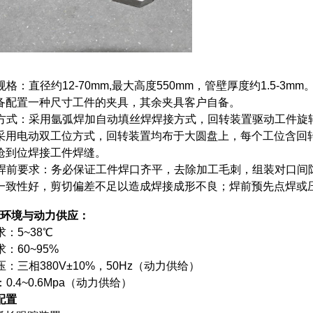
规格：直径约12-70mm,最大高度550mm，管壁厚度约1.5-3mm
备配置一种尺寸工件的夹具，其余夹具客户自备。
接方式：采用氩弧焊加自动填丝焊焊接方式，回转装置驱动工件旋
采用电动双工位方式，回转装置均布于大圆盘上，每个工位含回
枪到位焊接工件焊缝。
焊前要求：务必保证工件焊口齐平，去除加工毛刺，组装对口间隙0～
一致性好，剪切偏差不足以造成焊接成形不良；焊前预先点焊或
环境与动力供应：
求：5~38℃
求：60~95%
电压：三相380V±10%，50Hz（动力供给）
：0.4~0.6Mpa（动力供给）
配置