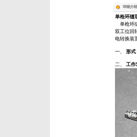
详细介绍
单枪环缝
单枪环缝
双工位回
电转换装
一、
形式
二、
工作