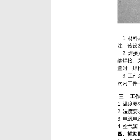
1. 材料
注：该设
2. 焊
缝焊接。
置时，焊
3. 工件
次内工件
三、
工作
1. 温度要
2. 湿度要
3. 电源
4. 空气源
四、辅助