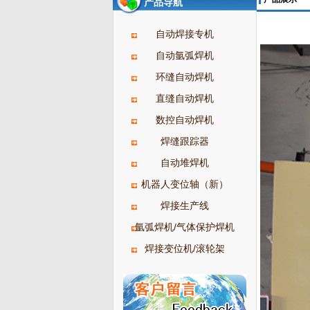
产品导航
自动焊接专机
自动氩弧焊机
环缝自动焊机
直缝自动焊机
数控自动焊机
焊缝跟踪器
自动堆焊机
机器人变位轴（新）
焊接生产线
氩弧焊机/气体保护焊机
焊接变位机/滚轮架