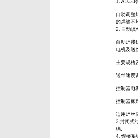
1. ALC
自动调整
的焊缝不
2. 自动填
自动焊接
电机及送
主要规格
送丝速度调节
控制器电源单
控制器额定
适用焊丝直径
3.封闭
璃.
4. 焊接系