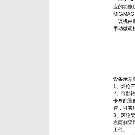
应的功能
MIG/M
该机由底
手动微调
设备示意
1、焊枪
2、可翻
卡盘配置
速，可实
3、滚轮
右两侧采
工件。