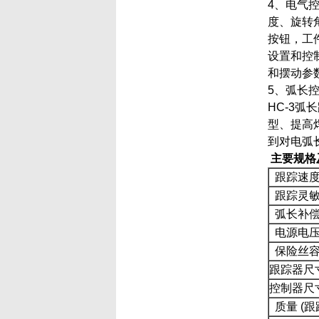
4、电气
度、旋转
按钮，工
设置和控
和摆动参
5、弧长
HC-3
型、提高
到对电弧
主要规格
跟踪速度
跟踪灵
弧长补偿
电源电
保险丝
跟踪器尺寸
控制器尺寸
质量 (跟