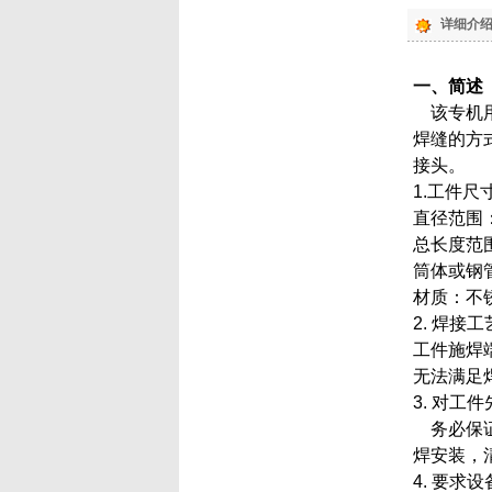
详细介绍
一、简述
该专机用
焊缝的方
接头。
1.工件尺
直径范围：
总长度范围：
筒体或钢管
材质：不
2. 焊接
工件施焊
无法满足
3. 对工
务必保证
焊安装，
4. 要