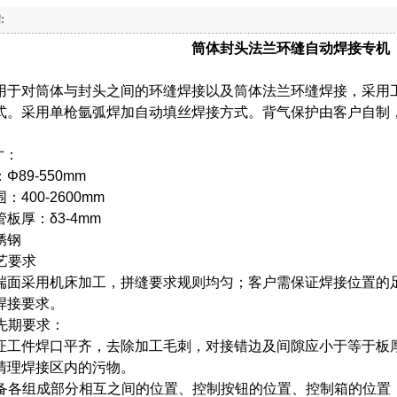
:
筒体封头法兰环缝自动焊接专机
于对筒体与封头之间的环缝焊接以及筒体法兰环缝焊接，采用工件
式。采用单枪氩弧焊加自动填丝焊接方式。背气保护由客户自制
寸：
Φ89-550mm
400-2600mm
板厚：δ3-4mm
锈钢
工艺要求
端面采用机床加工，拼缝要求规则均匀；客户需保证焊接位置的
焊接要求。
件先期要求：
工件焊口平齐，去除加工毛刺，对接错边及间隙应小于等于板厚的1
清理焊接区内的污物。
求设备各组成部分相互之间的位置、控制按钮的位置、控制箱的位