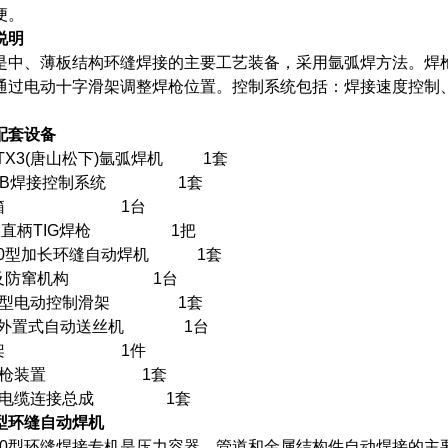
便。
说明
是中、薄板结构环缝焊接的主要工艺装备，采用氩弧焊方法。焊
通过电动十字滑架调整焊枪位置。控制系统包括：焊接速度控制
。
配套设备
400TX3(唐山松下)氩弧焊机 1套
C-10B焊接控制系统 1套
冷却水箱 1台
-18B直柄TIG焊枪 1把
-500型加长环缝自动焊机 1套
轮架及防窜机构 1台
S-01型电动控制滑架 1套
-1型外置式自动送丝机 1台
送丝支架 1件
气动抬枪装置 1套
、气电缆连接总成 1套
型环缝自动焊机
500型环缝焊接专机是压力容器、管道和金属结构件自动焊接的