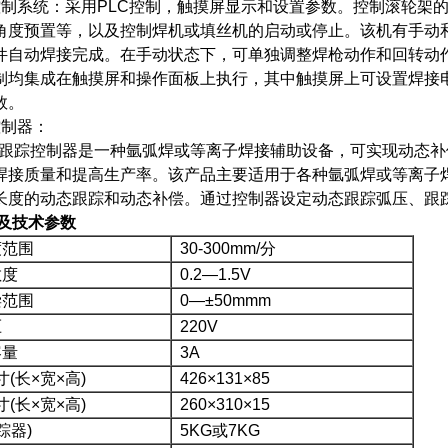
控制系统：采用PLC控制，触摸屏显示和设置参数。控制滚轮架
角度预置等，以及控制焊机或填丝机的启动或停止。该机有手动
件自动焊接完成。在手动状态下，可单独调整焊枪动作和回转动
制均集成在触摸屏和操作面板上执行，其中触摸屏上可设置焊接
数。
控制器：
弧长跟踪控制器是一种氩弧焊或等离子焊接辅助设备，可实现动态补
焊接质量和提高生产率。该产品主要适用于各种氩弧焊或等离子
长度的动态跟踪和动态补偿。通过控制器设定动态跟踪弧压、跟
及技术参数
范围
30-300mm/分
敏度
0.2—1.5V
范围
0—±50mmm
压
220V
容量
3A
(长×宽×高)
426×131×85
(长×宽×高)
260×310×15
踪器)
5KG或7KG