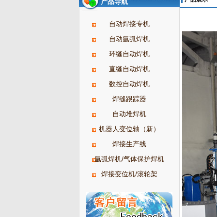
产品导航
自动焊接专机
自动氩弧焊机
环缝自动焊机
直缝自动焊机
数控自动焊机
焊缝跟踪器
自动堆焊机
机器人变位轴（新）
焊接生产线
氩弧焊机/气体保护焊机
焊接变位机/滚轮架