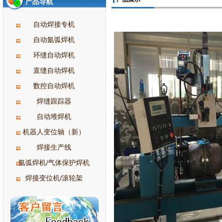
产品导航
自动焊接专机
自动氩弧焊机
环缝自动焊机
直缝自动焊机
数控自动焊机
焊缝跟踪器
自动堆焊机
机器人变位轴（新）
焊接生产线
氩弧焊机/气体保护焊机
焊接变位机/滚轮架