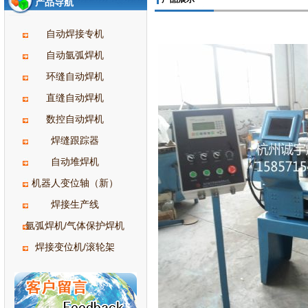
产品导航
自动焊接专机
自动氩弧焊机
环缝自动焊机
直缝自动焊机
数控自动焊机
焊缝跟踪器
自动堆焊机
机器人变位轴（新）
焊接生产线
氩弧焊机/气体保护焊机
焊接变位机/滚轮架