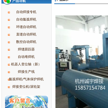
产品导航
自动焊接专机
自动氩弧焊机
环缝自动焊机
直缝自动焊机
数控自动焊机
焊缝跟踪器
自动堆焊机
机器人变位轴（新）
焊接生产线
氩弧焊机/气体保护焊机
焊接变位机/滚轮架