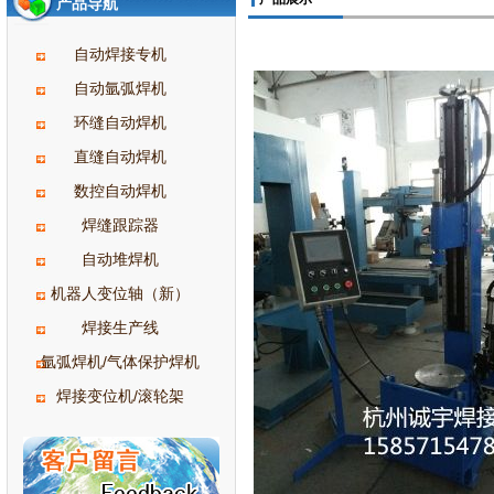
产品导航
自动焊接专机
自动氩弧焊机
环缝自动焊机
直缝自动焊机
数控自动焊机
焊缝跟踪器
自动堆焊机
机器人变位轴（新）
焊接生产线
氩弧焊机/气体保护焊机
焊接变位机/滚轮架