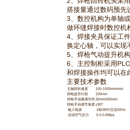
2、焊枪回转机头采
搭接量通过数码预先
3、数控机构为单轴
做环缝焊接时数控机
4、焊接夹具保证工
换定心轴，可以实现
5、焊枪气动提升机
6、主控制柜采用P
和焊接操作均可以在
主要技术参数
主轴回转速度
100-1000mm/min
焊枪提升行程
100mm
焊枪手动微调空间
30mmX60mm
焊枪手动调节角度
≤90º
输入电源
3相380V交流50Hz
压缩空气压力
0.4-0.8Mpa