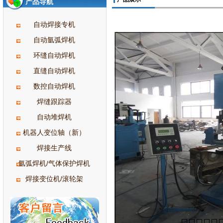
产品导航
自动焊接专机
自动氩弧焊机
环缝自动焊机
直缝自动焊机
数控自动焊机
焊缝跟踪器
自动堆焊机
机器人变位轴（新）
焊接生产线
氩弧焊机/气体保护焊机
焊接变位机/滚轮架