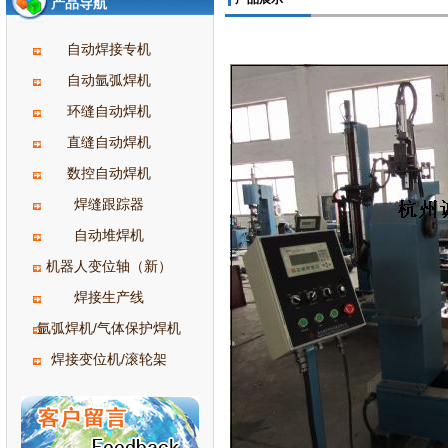
产品导航
自动焊接专机
自动氩弧焊机
环缝自动焊机
直缝自动焊机
数控自动焊机
焊缝跟踪器
自动堆焊机
机器人变位轴（新）
焊接生产线
氩弧焊机/气体保护焊机
焊接变位机/滚轮架