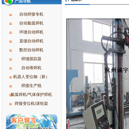
产品导航
自动焊接专机
自动氩弧焊机
环缝自动焊机
直缝自动焊机
数控自动焊机
焊缝跟踪器
自动堆焊机
机器人变位轴（新）
焊接生产线
氩弧焊机/气体保护焊机
焊接变位机/滚轮架