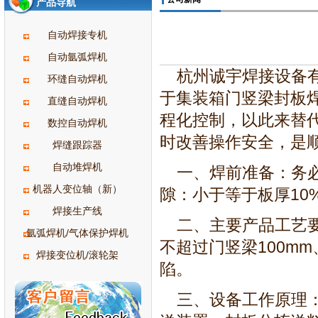
产品导航
自动焊接专机
自动氩弧焊机
杭州诚宇焊接设备有
环缝自动焊机
于集装箱门竖梁封板
直缝自动焊机
程化控制，以此来替
数控自动焊机
时改善操作安全，是顺
焊缝跟踪器
自动堆焊机
一、焊前准备：务必
机器人变位轴（新）
隙：小于等于板厚10
焊接生产线
二、主要产品工艺要求
氩弧焊机/气体保护焊机
不超过门竖梁100mm
焊接变位机/滚轮架
陷。
三、设备工作原理：